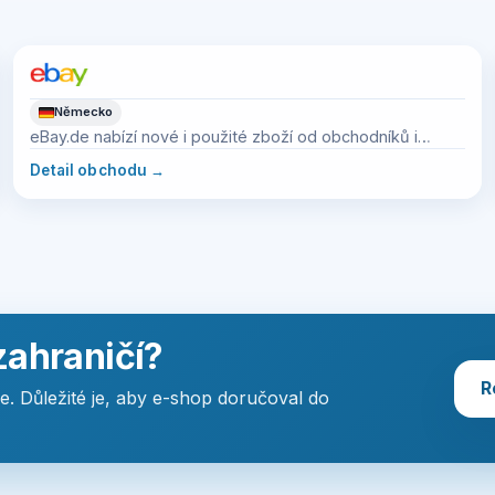
Německo
eBay.de nabízí nové i použité zboží od obchodníků i
soukromých prodejců.
Detail obchodu
→
zahraničí?
R
de. Důležité je, aby e-shop doručoval do