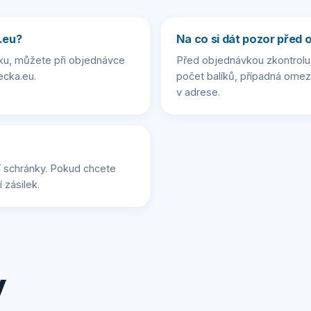
.eu?
Na co si dát pozor před
u, můžete při objednávce
Před objednávkou zkontroluj
cka.eu.
počet balíků, případná ome
v adrese.
 schránky. Pokud chcete
 zásilek.
y