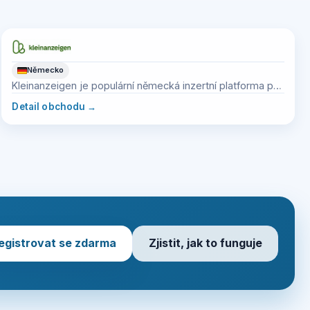
Německo
Kleinanzeigen je populární německá inzertní platforma pro
použité zboží.
Detail obchodu
→
egistrovat se zdarma
Zjistit, jak to funguje