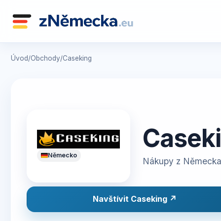
Úvod
/
Obchody
/
Caseking
Casek
Německo
Nákupy z Německa
Navštívit Caseking ↗