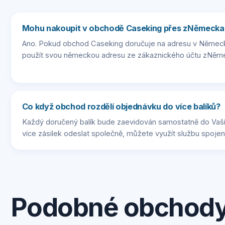
Mohu nakoupit v obchodě Caseking přes zNěmecka
Ano. Pokud obchod Caseking doručuje na adresu v Německ
použít svou německou adresu ze zákaznického účtu zNěme
Co když obchod rozdělí objednávku do více balíků?
Každý doručený balík bude zaevidován samostatně do Vaší
více zásilek odeslat společně, můžete využít službu spojení
Podobné obchod