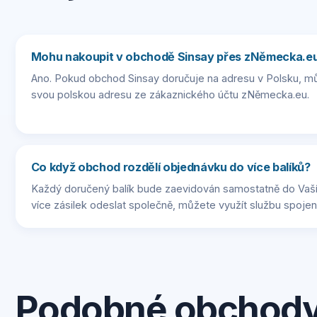
Mohu nakoupit v obchodě Sinsay přes zNěmecka.e
Ano. Pokud obchod Sinsay doručuje na adresu v Polsku, mů
svou polskou adresu ze zákaznického účtu zNěmecka.eu.
Co když obchod rozdělí objednávku do více balíků?
Každý doručený balík bude zaevidován samostatně do Vaší
více zásilek odeslat společně, můžete využít službu spojení
Podobné obchod