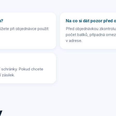
u?
Na co si dát pozor před
žete při objednávce použít
Před objednávkou zkontroluj
počet balíků, případná ome
v adrese.
 schránky. Pokud chcete
 zásilek.
y