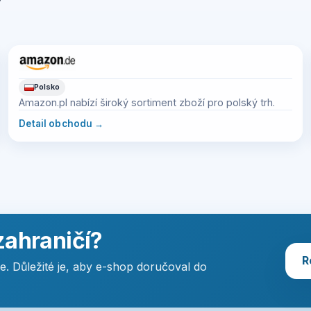
Polsko
Amazon.pl nabízí široký sortiment zboží pro polský trh.
Detail obchodu
→
zahraničí?
R
de. Důležité je, aby e-shop doručoval do